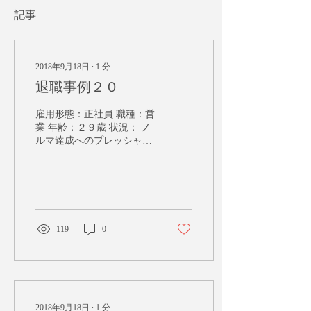
記事
2018年9月18日
∙
1
分
退職事例２０
雇用形態：正社員 職種：営
業 年齢：２９歳 状況： ノ
ルマ達成へのプレッシャー
が酷く、日々の業績が芳し
くないと上司から無視をさ
れたり、突然怒鳴られたり
する。 また、毎月ノルマ達
成への意気込みを発表する
場のようなものがあり、...
119
0
2018年9月18日
∙
1
分