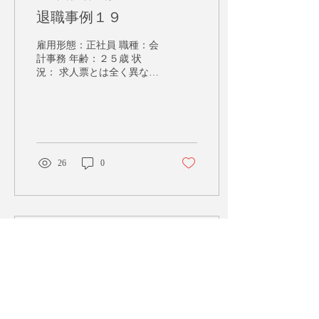
退職事例１９
雇用形態：正社員 職種：会
計事務 年齢：２５歳 状
況： 求人票とは全く異なる
労働条件で働かされている
ので、正直うんざりしてい
る。プライベートに時間を
多く使えることを条件とし
て、今の会社を見つけて入
社したのに、休日が圧倒的
26
0
に少ない。有給を申請して
も殆ど通らず、いい加減辞
めてし...
2018年9月18日
∙
1
分
退職事例１８
雇用形態：正社員 職種：
WEBデザイナー 年齢：２