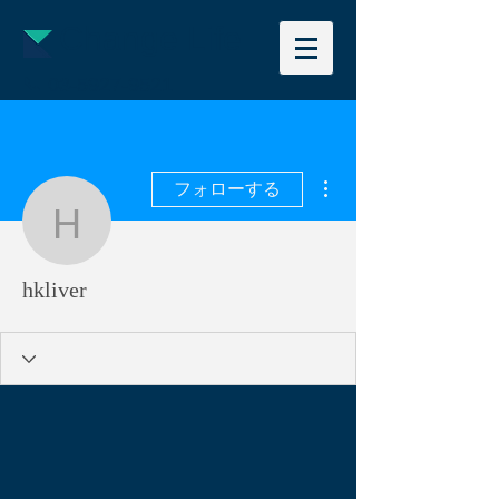
Change Life
📞
03-5927-9521
その他
フォローする
hkliver
hkliver